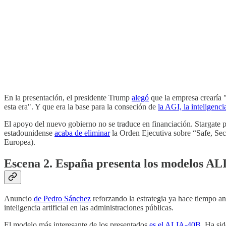
En la presentación, el presidente Trump
alegó
que la empresa crearía 
esta era". Y que era la base para la conseción de
la AGI, la inteligenci
El apoyo del nuevo gobierno no se traduce en financiación. Stargate pa
estadounidense
acaba de eliminar
la Orden Ejecutiva sobre “Safe, Secu
Europea).
Escena 2. España presenta los modelos AL
Anuncio
de Pedro Sánchez
reforzando la estrategia ya hace tiempo anu
inteligencia artificial en las administraciones públicas.
El modelo más interesante de los presentados
es el ALIA-40B
. Ha si