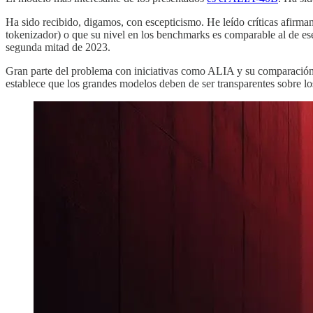
Ha sido recibido, digamos, con escepticismo. He leído críticas afirma
tokenizador) o que su nivel en los benchmarks es comparable al de ese 
segunda mitad de 2023.
Gran parte del problema con iniciativas como ALIA y su comparación c
establece que los grandes modelos deben de ser transparentes sobre lo