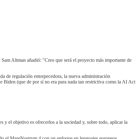
. Sam Altman añadió: "Creo que será el proyecto más importante de
duda de regulación entorpecedora, la nueva administración
 Biden (que de por sí no era para nada tan restrictiva como la AI Act
y el objetivo es ofrecerlos a la sociedad y, sobre todo, aplicar la
ndo el MareNostrum 4 con un enfoque en lenguajes europeos.