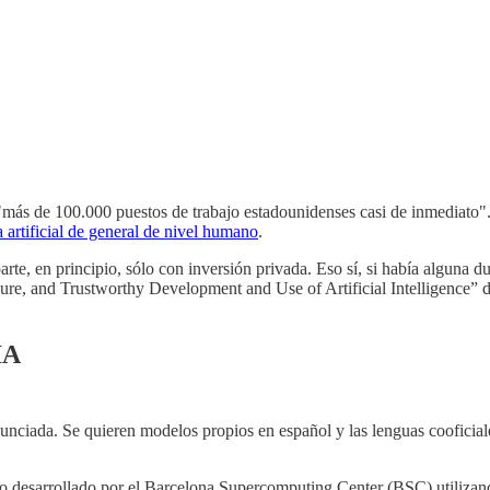
"más de 100.000 puestos de trabajo estadounidenses casi de inmediato"
a artificial de general de nivel humano
.
rte, en principio, sólo con inversión privada. Eso sí, si había alguna 
re, and Trustworthy Development and Use of Artificial Intelligence” de
IA
nciada. Se quieren modelos propios en español y las lenguas cooficiales 
do desarrollado por el Barcelona Supercomputing Center (BSC) utiliza