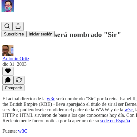
Tim Bernes Lee será nombrado "Sir"
Suscribirse
Iniciar sesión
Antonio Ortiz
dic 31, 2003
Compartir
El actual director de la
w3c
será nombrado "Sir" por la reina Isabel I
the British Empire (KBE) - lleva aparejado el título de sir al ser Berne
servidor, pudiéndosele condiderar el padre de la WWW y de la
w3c
, 
HTTP o HTML sirvieron de base a los que conocemos hoy día. Con Lee a
Recientemente fueron noticia por la apertura de su
sede en España
.
Fuente:
w3C