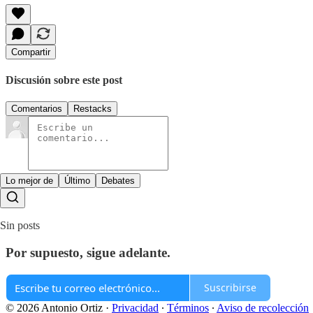
Compartir
Discusión sobre este post
Comentarios
Restacks
Lo mejor de
Último
Debates
Sin posts
Por supuesto, sigue adelante.
Suscribirse
© 2026 Antonio Ortiz
·
Privacidad
∙
Términos
∙
Aviso de recolección