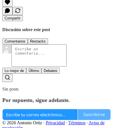
Compartir
Discusión sobre este post
Comentarios
Restacks
Lo mejor de
Último
Debates
Sin posts
Por supuesto, sigue adelante.
Suscribirse
© 2026 Antonio Ortiz
·
Privacidad
∙
Términos
∙
Aviso de
recolección