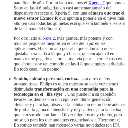
para final de año. Por un lado tenemos el
Xperia T
que pone a
Sony en las 4.6 pulgadas sin casi aumentar tamaño del
dispositivo respecto al Xperia S, con una
cámara que trae el
nuevo sensor Exmor R
que apunta a ponerle en el nivel más
alto (en casi todas las quinielas está que será también el sensor
de la cámara del iPhone 5)
Por otro lado el
Note 2
, más grande, más potente y con
muchas pequeñas mejoras en el uso del lápiz en las
aplicaciones. Hace un año pensaba que el tamaño no se
ajustaba para nada a lo que yo busco, que encaja mal en la
mano y que pegado a la oreja, todavía peor... pero el caso es
que ahora estoy tan cómodo en las 4.8 que empiezo a dudarlo.
En todo caso, "un pepino".
Sonido, cuidado personal, cocina...
son otros de los
protagonistas. Philips es quien muestra su cada vez menos
disimulada
transformación en una compañía para la
tecnología en el "life style"
. Uno puede ir a su pabellón
lavarse los dientes con un cepillo de última generación,
afeitarse y planchar, observar la habitación de un bebé además
de probar la gama de utensilios y dispositivos para la cocina
que han sacado con Jamie Oliver (algunos muy chulos, pero
no se yo para los que andamos enganchados a Thermomix).
En sonido también han mostrado varias novedades (en IFA