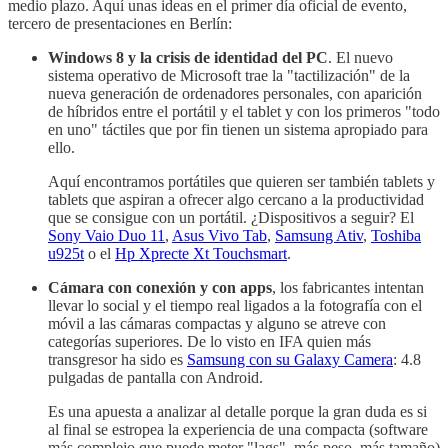
medio plazo. Aquí unas ideas en el primer día oficial de evento,
tercero de presentaciones en Berlín:
Windows 8 y la crisis de identidad del PC
. El nuevo
sistema operativo de Microsoft trae la "tactilización" de la
nueva generación de ordenadores personales, con aparición
de híbridos entre el portátil y el tablet y con los primeros "todo
en uno" táctiles que por fin tienen un sistema apropiado para
ello.
Aquí encontramos portátiles que quieren ser también tablets y
tablets que aspiran a ofrecer algo cercano a la productividad
que se consigue con un portátil. ¿Dispositivos a seguir? El
Sony Vaio Duo 11
,
Asus Vivo Tab
,
Samsung Ativ
,
Toshiba
u925t
o el
Hp Xprecte Xt Touchsmart
.
Cámara con conexión y con apps
, los fabricantes intentan
llevar lo social y el tiempo real ligados a la fotografía con el
móvil a las cámaras compactas y alguno se atreve con
categorías superiores. De lo visto en IFA quien más
transgresor ha sido es
Samsung con su Galaxy Camera
: 4.8
pulgadas de pantalla con Android.
Es una apuesta a analizar al detalle porque la gran duda es si
al final se estropea la experiencia de una compacta (software
más complejo que puede meter "lags", más peso, más tamaño)