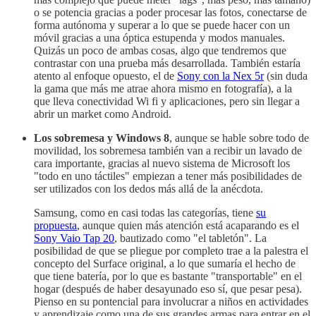
o se potencia gracias a poder procesar las fotos, conectarse de
forma autónoma y superar a lo que se puede hacer con un
móvil gracias a una óptica estupenda y modos manuales.
Quizás un poco de ambas cosas, algo que tendremos que
contrastar con una prueba más desarrollada. También estaría
atento al enfoque opuesto, el de
Sony con la Nex 5r
(sin duda
la gama que más me atrae ahora mismo en fotografía), a la
que lleva conectividad Wi fi y aplicaciones, pero sin llegar a
abrir un market como Android.
Los sobremesa y Windows 8
, aunque se hable sobre todo de
movilidad, los sobremesa también van a recibir un lavado de
cara importante, gracias al nuevo sistema de Microsoft los
"todo en uno táctiles" empiezan a tener más posibilidades de
ser utilizados con los dedos más allá de la anécdota.
Samsung, como en casi todas las categorías, tiene
su
propuesta
, aunque quien más atención está acaparando es el
Sony Vaio Tap 20
, bautizado como "el tabletón". La
posibilidad de que se pliegue por completo trae a la palestra el
concepto del Surface original, a lo que sumaría el hecho de
que tiene batería, por lo que es bastante "transportable" en el
hogar (después de haber desayunado eso sí, que pesar pesa).
Pienso en su pontencial para involucrar a niños en actividades
y aprendizaje como una de sus grandes armas para entrar en el