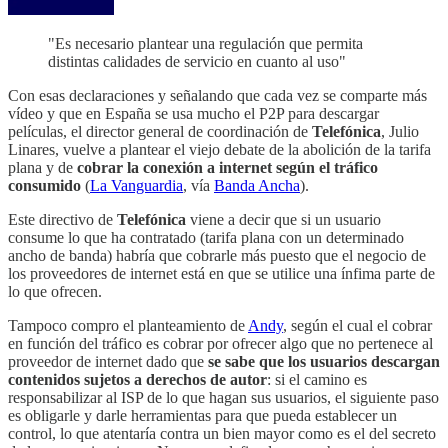
"Es necesario plantear una regulación que permita
distintas calidades de servicio en cuanto al uso"
Con esas declaraciones y señalando que cada vez se comparte más
vídeo y que en España se usa mucho el P2P para descargar
películas, el director general de coordinación de
Telefónica
, Julio
Linares, vuelve a plantear el viejo debate de la abolición de la tarifa
plana y de
cobrar la conexión a internet según el tráfico
consumido
(
La Vanguardia
, vía
Banda Ancha
).
Este directivo de
Telefónica
viene a decir que si un usuario
consume lo que ha contratado (tarifa plana con un determinado
ancho de banda) habría que cobrarle más puesto que el negocio de
los proveedores de internet está en que se utilice una ínfima parte de
lo que ofrecen.
Tampoco compro el planteamiento de
Andy
, según el cual el cobrar
en función del tráfico es cobrar por ofrecer algo que no pertenece al
proveedor de internet dado que
se sabe que los usuarios descargan
contenidos sujetos a derechos de autor
: si el camino es
responsabilizar al ISP de lo que hagan sus usuarios, el siguiente paso
es obligarle y darle herramientas para que pueda establecer un
control, lo que atentaría contra un bien mayor como es el del secreto