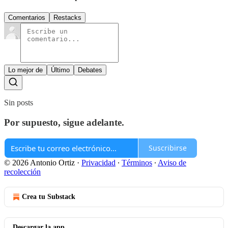
Comentarios
Restacks
Lo mejor de
Último
Debates
Sin posts
Por supuesto, sigue adelante.
Suscribirse
© 2026 Antonio Ortiz
·
Privacidad
∙
Términos
∙
Aviso de
recolección
Crea tu Substack
Descargar la app