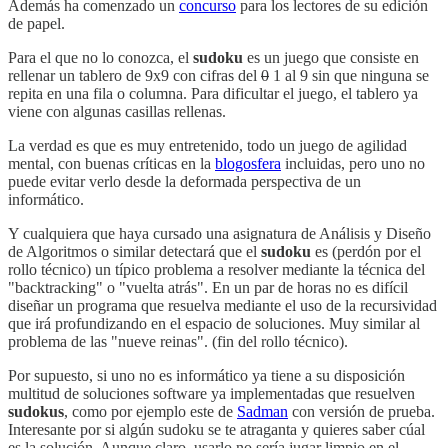
Además ha comenzado un
concurso
para los lectores de su edición
de papel.
Para el que no lo conozca, el
sudoku
es un juego que consiste en
rellenar un tablero de 9x9 con cifras del
0
1 al 9 sin que ninguna se
repita en una fila o columna. Para dificultar el juego, el tablero ya
viene con algunas casillas rellenas.
La verdad es que es muy entretenido, todo un juego de agilidad
mental, con buenas críticas en la
blogosfera
incluidas, pero uno no
puede evitar verlo desde la deformada perspectiva de un
informático.
Y cualquiera que haya cursado una asignatura de Análisis y Diseño
de Algoritmos o similar detectará que el
sudoku
es (perdón por el
rollo técnico) un típico problema a resolver mediante la técnica del
"backtracking" o "vuelta atrás". En un par de horas no es difícil
diseñar un programa que resuelva mediante el uso de la recursividad
que irá profundizando en el espacio de soluciones. Muy similar al
problema de las "nueve reinas". (fin del rollo técnico).
Por supuesto, si uno no es informático ya tiene a su disposición
multitud de soluciones software ya implementadas que resuelven
sudokus
, como por ejemplo este de
Sadman
con versión de prueba.
Interesante por si algún sudoku se te atraganta y quieres saber cúal
es la solución. Aunque claro, usarlo no sería jugar limpio en el