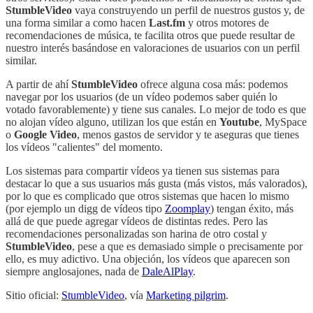
StumbleVideo
vaya construyendo un perfil de nuestros gustos y, de
una forma similar a como hacen
Last.fm
y otros motores de
recomendaciones de música, te facilita otros que puede resultar de
nuestro interés basándose en valoraciones de usuarios con un perfil
similar.
A partir de ahí
StumbleVideo
ofrece alguna cosa más: podemos
navegar por los usuarios (de un vídeo podemos saber quién lo
votado favorablemente) y tiene sus canales. Lo mejor de todo es que
no alojan vídeo alguno, utilizan los que están en
Youtube
, MySpace
o
Google Video
, menos gastos de servidor y te aseguras que tienes
los vídeos "calientes" del momento.
Los sistemas para compartir vídeos ya tienen sus sistemas para
destacar lo que a sus usuarios más gusta (más vistos, más valorados),
por lo que es complicado que otros sistemas que hacen lo mismo
(por ejemplo un digg de vídeos tipo
Zoomplay
) tengan éxito, más
allá de que puede agregar vídeos de distintas redes. Pero las
recomendaciones personalizadas son harina de otro costal y
StumbleVideo
, pese a que es demasiado simple o precisamente por
ello, es muy adictivo. Una objeción, los vídeos que aparecen son
siempre anglosajones, nada de
DaleAlPlay
.
Sitio oficial:
StumbleVideo
, vía
Marketing pilgrim
.