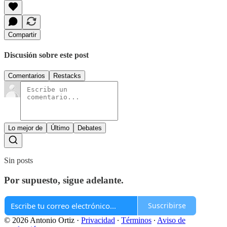
Compartir
Discusión sobre este post
Comentarios
Restacks
Lo mejor de
Último
Debates
Sin posts
Por supuesto, sigue adelante.
Suscribirse
© 2026 Antonio Ortiz
·
Privacidad
∙
Términos
∙
Aviso de