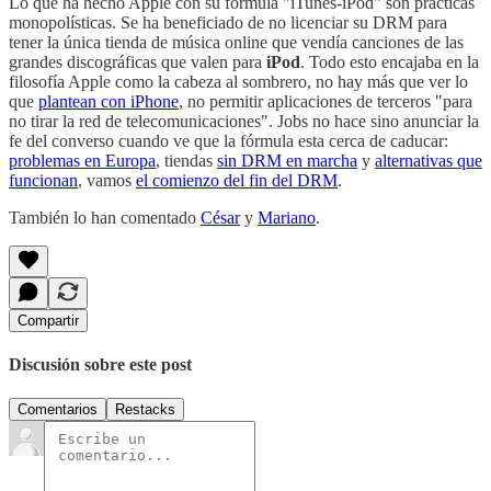
Lo que ha hecho Apple con su fórmula "iTunes-iPod" son prácticas
monopolísticas. Se ha beneficiado de no licenciar su DRM para
tener la única tienda de música online que vendía canciones de las
grandes discográficas que valen para
iPod
. Todo esto encajaba en la
filosofía Apple como la cabeza al sombrero, no hay más que ver lo
que
plantean con iPhone
, no permitir aplicaciones de terceros "para
no tirar la red de telecomunicaciones". Jobs no hace sino anunciar la
fe del converso cuando ve que la fórmula esta cerca de caducar:
problemas en Europa
, tiendas
sin DRM en marcha
y
alternativas que
funcionan
, vamos
el comienzo del fin del DRM
.
También lo han comentado
César
y
Mariano
.
Compartir
Discusión sobre este post
Comentarios
Restacks