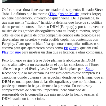
Qué cara más dura tiene ese encantador de serpientes llamado
Steve
Jobs
. Lo último que ha escrito (
Thoughts on Music
, gracias Jorge)
no tiene desperdicio, viniendo de quien viene. De la parrafada, lo
que más me ha "gustado" ha sido la defensa que hace de su política
de no permitir a otros utilizar su DRM (Fairplay) y por tanto, vender
música de las grandes discográficas para su Ipod; el motivo, según
Jobs, es que si gente de otras compañías conoce esta tecnología se
desvelarían sus secretos y sería posible copiar los contenidos con
Fairplay. Claro que no hizo falta que otras compañías utilizasen su
sistema para que apareciesen cosas como
PlayFair
y que ahí está
Play for sure
para mostrar un drm que se licencia a otras compañías.
Pero lo mejor es que
Steve Jobs
plantea la abolición del DRM
como alternativa a un escenario en el que las canciones de iTunes
sólo valen para el iPod, y las de Zune Marketplace para
Zune
.
Reconoce que lo mejor para los consumidores es que compren las
canciones donde quieran y las escuchen donde les de la gana, que el
DRM
es una imposición de las discográficas y que no funciona - y
puede que nunca lo haga - frente a la piratería. En todo estoy
completamente de acuerdo, impecable, pero viniendo del
responsable de la compañía que más negocio ha hecho gracias al
DRM resulta un tanto cínico.