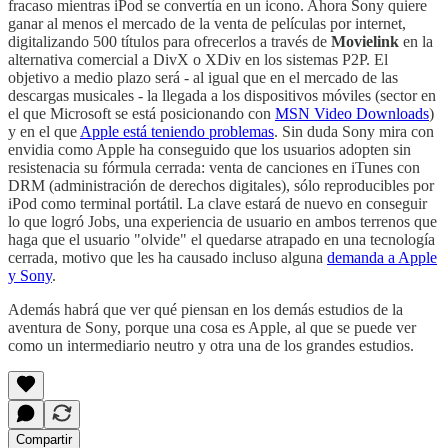
fracaso mientras iPod se convertía en un icono. Ahora Sony quiere
ganar al menos el mercado de la venta de películas por internet,
digitalizando 500 títulos para ofrecerlos a través de
Movielink
en la
alternativa comercial a DivX o XDiv en los sistemas P2P. El
objetivo a medio plazo será - al igual que en el mercado de las
descargas musicales - la llegada a los dispositivos móviles (sector en
el que Microsoft se está posicionando con
MSN Video Downloads
)
y en el que
Apple está teniendo problemas
. Sin duda Sony mira con
envidia como Apple ha conseguido que los usuarios adopten sin
resistenacia su fórmula cerrada: venta de canciones en iTunes con
DRM (administración de derechos digitales), sólo reproducibles por
iPod como terminal portátil. La clave estará de nuevo en conseguir
lo que logró Jobs, una experiencia de usuario en ambos terrenos que
haga que el usuario "olvide" el quedarse atrapado en una tecnología
cerrada, motivo que les ha causado incluso alguna
demanda a Apple
y Sony
.
Además habrá que ver qué piensan en los demás estudios de la
aventura de Sony, porque una cosa es Apple, al que se puede ver
como un intermediario neutro y otra una de los grandes estudios.
Compartir