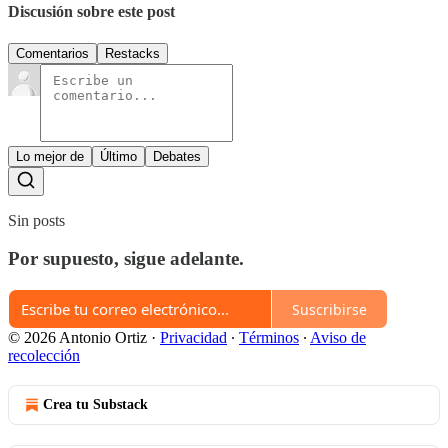
Discusión sobre este post
Comentarios
Restacks
Lo mejor de
Último
Debates
Sin posts
Por supuesto, sigue adelante.
Suscribirse
© 2026 Antonio Ortiz
·
Privacidad
∙
Términos
∙
Aviso de
recolección
Crea tu Substack