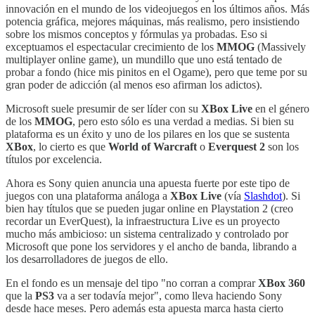
innovación en el mundo de los videojuegos en los últimos años. Más
potencia gráfica, mejores máquinas, más realismo, pero insistiendo
sobre los mismos conceptos y fórmulas ya probadas. Eso si
exceptuamos el espectacular crecimiento de los
MMOG
(Massively
multiplayer online game), un mundillo que uno está tentado de
probar a fondo (hice mis pinitos en el Ogame), pero que teme por su
gran poder de adicción (al menos eso afirman los adictos).
Microsoft suele presumir de ser líder con su
XBox Live
en el género
de los
MMOG
, pero esto sólo es una verdad a medias. Si bien su
plataforma es un éxito y uno de los pilares en los que se sustenta
XBox
, lo cierto es que
World of Warcraft
o
Everquest 2
son los
títulos por excelencia.
Ahora es Sony quien anuncia una apuesta fuerte por este tipo de
juegos con una plataforma análoga a
XBox Live
(vía
Slashdot
). Si
bien hay títulos que se pueden jugar online en Playstation 2 (creo
recordar un EverQuest), la infraestructura Live es un proyecto
mucho más ambicioso: un sistema centralizado y controlado por
Microsoft que pone los servidores y el ancho de banda, librando a
los desarrolladores de juegos de ello.
En el fondo es un mensaje del tipo "no corran a comprar
XBox 360
que la
PS3
va a ser todavía mejor", como lleva haciendo Sony
desde hace meses. Pero además esta apuesta marca hasta cierto