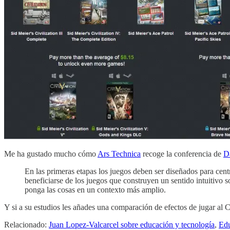
Me ha gustado mucho cómo
Ars Technica
recoge la conferencia de
D
En las primeras etapas los juegos deben ser diseñados para cent
beneficiarse de los juegos que construyen un sentido intuitivo
ponga las cosas en un contexto más amplio.
Y si a su estudios les añades una comparación de efectos de jugar al C
Relacionado:
Juan Lopez-Valcarcel sobre educación y tecnología
,
Edu