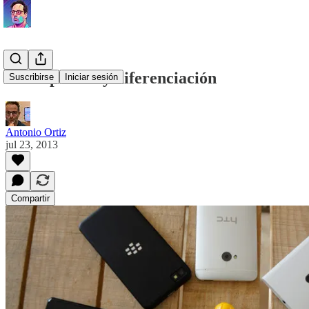
Smartphones y diferenciación
Suscribirse
Iniciar sesión
Antonio Ortiz
jul 23, 2013
Compartir