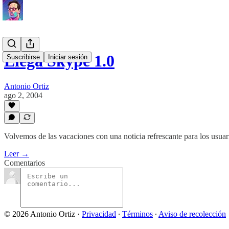
Llega Skype 1.0
Suscribirse
Iniciar sesión
Antonio Ortiz
ago 2, 2004
Volvemos de las vacaciones con una noticia refrescante para los usu
Leer →
Comentarios
© 2026 Antonio Ortiz
·
Privacidad
∙
Términos
∙
Aviso de recolección