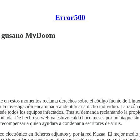
Error500
el gusano MyDoom
en estos momentos reclama derechos sobre el código fuente de Linux, 
a investigación encaminada a identificar a dicho individuo. La razón
esde todos los equipos infectados. Tras su demanda reclamando la propi
 odiada. De hecho su web ya estuvo caida hace meses por un ataque sim
recompensar a quien ayudara a condenar a escritores de virus.
reo electrónico en ficheros adjuntos y por la red Kazaa. El mejor medio
e extremar las precauciones. En cuanto a Kazaa, aparte de desaconsej