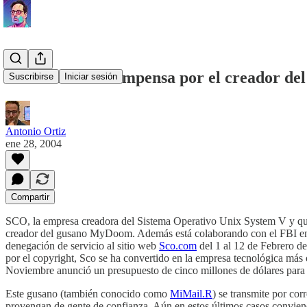
SCO ofrece recompensa por el creador d
Suscribirse
Iniciar sesión
Antonio Ortiz
ene 28, 2004
Compartir
SCO, la empresa creadora del Sistema Operativo Unix System V y que 
creador del gusano MyDoom. Además está colaborando con el FBI en l
denegación de servicio al sitio web
Sco.com
del 1 al 12 de Febrero d
por el copyright, Sco se ha convertido en la empresa tecnológica más
Noviembre anunció un presupuesto de cinco millones de dólares para 
Este gusano (también conocido como
MiMail.R
) se transmite por cor
provengan de gente de confianza. Aún en estos últimos casos convien