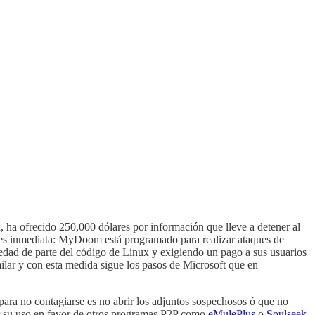
ha ofrecido 250,000 dólares por información que lleve a detener al
 es inmediata: MyDoom está programado para realizar ataques de
edad de parte del código de Linux y exigiendo un pago a sus usuarios
ilar y con esta medida sigue los pasos de Microsoft que en
 para no contagiarse es no abrir los adjuntos sospechosos ó que no
ar su uso en favor de otros programas P2P como
eMulePlus
o
Soulseek
,