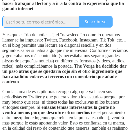
hacer trabajar al lector y a ir a la contra la experiencia que ha
ganado internet
Suscribirse
Y es que el “río de noticias”, el “newsfeed” o como lo queramos
llamar se ha impuesto: Twitter, Facebook, Instagram, Tik Tok, etc…
en el blog permitía una lectura en diagonal sencilla y en dos
segundos saber si había algo que me interesara. Conforme crecíamos
y generábamos más contenido (y necesitábamos separar grandes
piezas de pequeñas noticias) en diferentes formatos (vídeos, audios,
redes), más complicábamos la portada.
The Verge ha decidido dar
un paso atrás que se quedaría cojo sin el otro ingrediente que
han añadido: enlaces a terceros con comentario que añade
contexto
Con la suma de esas píldoras recogen algo que ya hacen sus
periodistas en Twitter y que genera valor a los usuarios porque, por
muy bueno que seas, ni tienes todas las exclusivas ni los buenos
enfoques siempre.
Si enlazas temas interesantes la gente no
vendrá menos porque descubre otros medios
(es el pensamiento
entre mezquino e ingenuo que reina en la prensa española), vendrá
más porque le estás aportando valor. Esto es confianza en tu marca,
en la calidad del resto de contenido que generas; también es realismo