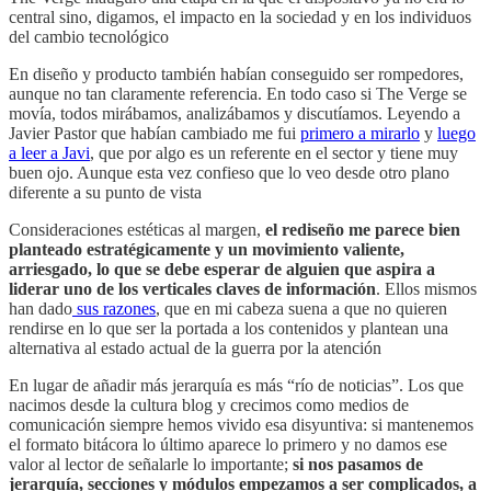
central sino, digamos, el impacto en la sociedad y en los individuos
del cambio tecnológico
En diseño y producto también habían conseguido ser rompedores,
aunque no tan claramente referencia. En todo caso si The Verge se
movía, todos mirábamos, analizábamos y discutíamos. Leyendo a
Javier Pastor que habían cambiado me fui
primero a mirarlo
y
luego
a leer a Javi
, que por algo es un referente en el sector y tiene muy
buen ojo. Aunque esta vez confieso que lo veo desde otro plano
diferente a su punto de vista
Consideraciones estéticas al margen,
el rediseño me parece bien
planteado estratégicamente y un movimiento valiente,
arriesgado, lo que se debe esperar de alguien que aspira a
liderar uno de los verticales claves de información
. Ellos mismos
han dado
sus razones
, que en mi cabeza suena a que no quieren
rendirse en lo que ser la portada a los contenidos y plantean una
alternativa al estado actual de la guerra por la atención
En lugar de añadir más jerarquía es más “río de noticias”. Los que
nacimos desde la cultura blog y crecimos como medios de
comunicación siempre hemos vivido esa disyuntiva: si mantenemos
el formato bitácora lo último aparece lo primero y no damos ese
valor al lector de señalarle lo importante;
si nos pasamos de
jerarquía, secciones y módulos empezamos a ser complicados, a