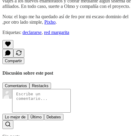
viajes a los nuevos enamorados y cobrar mediante algún sistema de
afiliados. En todo caso, suerte a Olmo y compañía con el proyecto.
Nota: el logo me ha quedado así de feo por mi escaso dominio del
,por otro lado simple,
Pixho
.
Etiquetas:
declararse
,
red margarita
Compartir
Discusión sobre este post
Comentarios
Restacks
Lo mejor de
Último
Debates