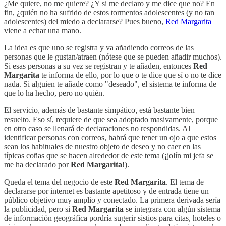
¿Me quiere, no me quiere? ¿Y si me declaro y me dice que no? En
fin, ¿quién no ha sufrido de estos tormentos adolescentes (y no tan
adolescentes) del miedo a declararse? Pues bueno,
Red Margarita
viene a echar una mano.
La idea es que uno se registra y va añadiendo correos de las
personas que le gustan/atraen (nótese que se pueden añadir muchos).
Si esas personas a su vez se registran y te añaden, entonces
Red
Margarita
te informa de ello, por lo que o te dice que sí o no te dice
nada. Si alguien te añade como "deseado", el sistema te informa de
que lo ha hecho, pero no quién.
El servicio, además de bastante simpático, está bastante bien
resuelto. Eso sí, requiere de que sea adoptado masivamente, porque
en otro caso se llenará de declaraciones no respondidas. Al
identificar personas con correos, habrá que tener un ojo a que estos
sean los habituales de nuestro objeto de deseo y no caer en las
típicas coñas que se hacen alrededor de este tema (¡jolín mi jefa se
me ha declarado por
Red Margarita
!).
Queda el tema del negocio de este
Red Margarita
. El tema de
declararse por internet es bastante apetitoso y de entrada tiene un
público objetivo muy amplio y conectado. La primera derivada sería
la publicidad, pero si
Red Margarita
se integrara con algún sistema
de información geográfica pordría sugerir sistios para citas, hoteles o