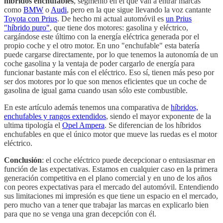
híbridos enchufables
, segmento en el que van a entrar marcas
como
BMW
o
Audi
, pero en la que sigue llevando la voz cantante
Toyota con Prius
. De hecho mi actual automóvil es
un Prius
"híbrido puro"
, que tiene dos motores: gasolina y eléctrico,
cargándose este último con la energía eléctrica generada por el
propio coche y el otro motor. En uno "enchufable" esta batería
puede cargarse directamente, por lo que tenemos la autonomía de un
coche gasolina y la ventaja de poder cargarlo de energía para
funcionar bastante más con el eléctrico. Eso sí, tienen más peso por
ser dos motores por lo que son menos eficientes que un coche de
gasolina de igual gama cuando usan sólo este combustible.
En este artículo además tenemos una comparativa de
híbridos,
enchufables y rangos extendidos
, siendo el mayor exponente de la
ultima tipología el
Opel Ampera
. Se diferencian de los híbridos
enchufables en que el único motor que mueve las ruedas es el motor
eléctrico.
Conclusión
: el coche eléctrico puede decepcionar o entusiasmar en
función de las expectativas. Estamos en cualquier caso en la primera
generación competitiva en el plano comercial y en uno de los años
con peores expectativas para el mercado del automóvil. Entendiendo
sus limitaciones mi impresión es que tiene un espacio en el mercado,
pero mucho van a tener que trabajar las marcas en explicarlo bien
para que no se venga una gran decepción con él.