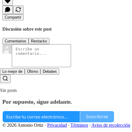
Compartir
Discusión sobre este post
Comentarios
Restacks
Lo mejor de
Último
Debates
Sin posts
Por supuesto, sigue adelante.
Suscribirse
© 2026 Antonio Ortiz
·
Privacidad
∙
Términos
∙
Aviso de recolección