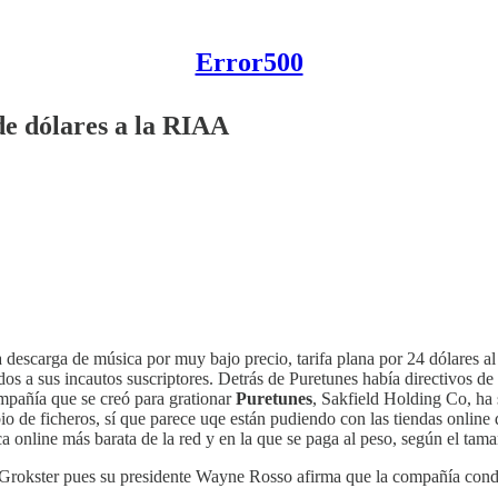
Error500
de dólares a la RIAA
 descarga de música por muy bajo precio, tarifa plana por 24 dólares a
dos a sus incautos suscriptores. Detrás de Puretunes había directivos de
ompañía que se creó para grationar
Puretunes
, Sakfield Holding Co, ha
bio de ficheros, sí que parece uqe están pudiendo con las tiendas onlin
ca online más barata de la red y en la que se paga al peso, según el tam
 Grokster pues su presidente Wayne Rosso afirma que la compañía conde