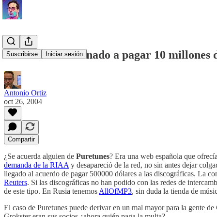
Puretunes condenado a pagar 10 millones 
Suscribirse
Iniciar sesión
Antonio Ortiz
oct 26, 2004
Compartir
¿Se acuerda alguien de
Puretunes
? Era una web española que ofrecía
demanda de la RIAA
y desapareció de la red, no sin antes dejar colga
llegado al acuerdo de pagar 500000 dólares a las discográficas. La c
Reuters
. Si las discográficas no han podido con las redes de intercam
de este tipo. En Rusia tenemos
AllOfMP3
, sin duda la tienda de músi
El caso de Puretunes puede derivar en un mal mayor para la gente de
Grokster eran sus socios ¿ahora quién paga la multa?