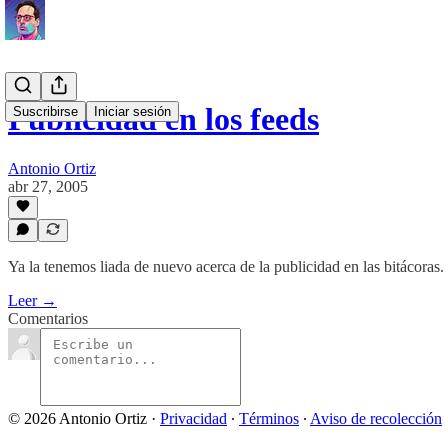
Publicidad en los feeds
Suscribirse
Iniciar sesión
Antonio Ortiz
abr 27, 2005
Ya la tenemos liada de nuevo acerca de la publicidad en las bitácoras.
Leer →
Comentarios
© 2026 Antonio Ortiz
·
Privacidad
∙
Términos
∙
Aviso de recolección