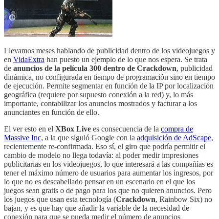
Llevamos meses hablando de publicidad dentro de los videojuegos y
en
VidaExtra
han puesto un ejemplo de lo que nos espera. Se trata
de
anuncios de la película 300 dentro de Crackdown
, publicidad
dinámica, no configurada en tiempo de programación sino en tiempo
de ejecución. Permite segmentar en función de la IP por localización
geográfica (requiere por supuesto conexión a la red) y, lo más
importante, contabilizar los anuncios mostrados y facturar a los
anunciantes en función de ello.
El ver esto en el
XBox Live
es consecuencia de la
compra de
Massive Inc
, a la que siguió Google con la
adquisición de AdScape
,
recientemente re-confirmada. Eso sí, el giro que podría permitir el
cambio de modelo no llega todavía: al poder medir impresiones
publicitarias en los videojuegos, lo que interesará a las compañías es
tener el máximo número de usuarios para aumentar los ingresos, por
lo que no es descabellado pensar en un escenario en el que los
juegos sean gratis o de pago para los que no quieren anuncios. Pero
los juegos que usan esta tecnología (
Crackdown
, Rainbow Six) no
bajan, y es que hay que añadir la variable de la necesidad de
conexión para que se pueda medir el número de anuncios