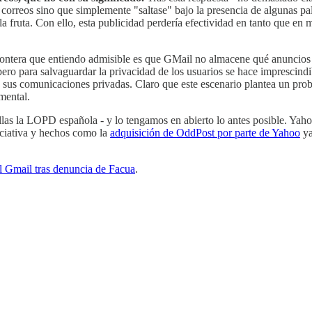
s correos sino que simplemente "saltase" bajo la presencia de algunas pa
 la fruta. Con ello, esta publicidad perdería efectividad en tanto que e
rontera que entiendo admisible es que GMail no almacene qué anuncio
ero para salvaguardar la privacidad de los usuarios se hace imprescindi
e sus comunicaciones privadas. Claro que este escenario plantea un prob
mental.
 ellas la LOPD española - y lo tengamos en abierto lo antes posible. Ya
iciativa y hechos como la
adquisición de OddPost por parte de Yahoo
ya
al Gmail tras denuncia de Facua
.