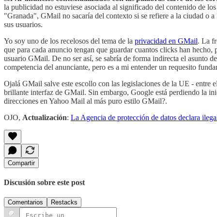
la publicidad no estuviese asociada al significado del contenido de lo
"Granada", GMail no sacaría del contexto si se refiere a la ciudad o a
sus usuarios.
Yo soy uno de los recelosos del tema de la
privacidad en GMail
. La f
que para cada anuncio tengan que guardar cuantos clicks han hecho, p
usuario GMail. De no ser así, se sabría de forma indirecta el asunto d
competencia del anunciante, pero es a mi entender un requesito funda
Ojalá GMail salve este escollo con las legislaciones de la UE - entre
brillante interfaz de GMail. Sin embargo, Google está perdiendo la in
direcciones en Yahoo Mail al más puro estilo GMail?.
OJO,
Actualización
:
La Agencia de protección de datos declara ileg
Compartir
Discusión sobre este post
Comentarios
Restacks