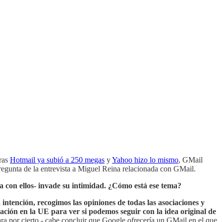
ras
Hotmail ya subió a 250 megas
y
Yahoo hizo lo mismo
, GMail
egunta de la entrevista a Miguel Reina relacionada con GMail.
a con ellos- invade su intimidad. ¿Cómo está ese tema?
intención, recogimos las opiniones de todas las asociaciones y
ción en la UE para ver si podemos seguir con la idea original de
ara por cierto - cabe concluir que Google ofrecería un GMail en el que