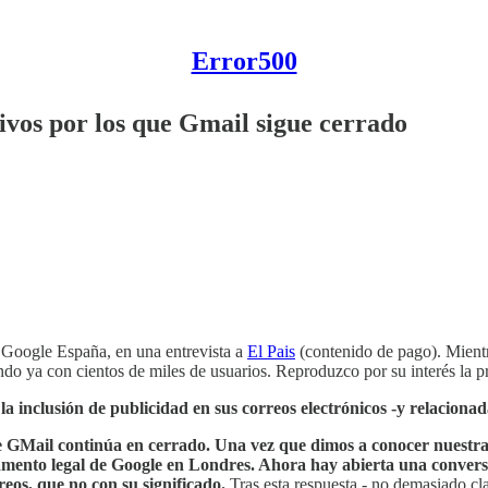
Error500
ivos por los que Gmail sigue cerrado
e Google España, en una entrevista a
El Pais
(contenido de pago). Mient
o ya con cientos de miles de usuarios. Reproduzco por su interés la pr
a inclusión de publicidad en sus correos electrónicos -y relacionad
 de GMail continúa en cerrado. Una vez que dimos a conocer nuestra 
tamento legal de Google en Londres. Ahora hay abierta una conversa
reos, que no con su significado.
Tras esta respuesta - no demasiado cl