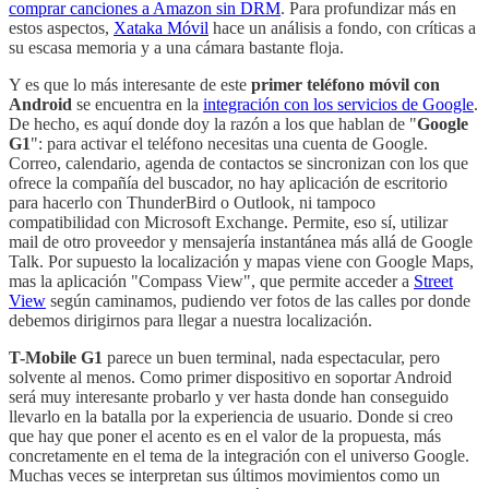
comprar canciones a Amazon sin DRM
. Para profundizar más en
estos aspectos,
Xataka Móvil
hace un análisis a fondo, con críticas a
su escasa memoria y a una cámara bastante floja.
Y es que lo más interesante de este
primer teléfono móvil con
Android
se encuentra en la
integración con los servicios de Google
.
De hecho, es aquí donde doy la razón a los que hablan de "
Google
G1
": para activar el teléfono necesitas una cuenta de Google.
Correo, calendario, agenda de contactos se sincronizan con los que
ofrece la compañía del buscador, no hay aplicación de escritorio
para hacerlo con ThunderBird o Outlook, ni tampoco
compatibilidad con Microsoft Exchange. Permite, eso sí, utilizar
mail de otro proveedor y mensajería instantánea más allá de Google
Talk. Por supuesto la localización y mapas viene con Google Maps,
mas la aplicación "Compass View", que permite acceder a
Street
View
según caminamos, pudiendo ver fotos de las calles por donde
debemos dirigirnos para llegar a nuestra localización.
T-Mobile G1
parece un buen terminal, nada espectacular, pero
solvente al menos. Como primer dispositivo en soportar Android
será muy interesante probarlo y ver hasta donde han conseguido
llevarlo en la batalla por la experiencia de usuario. Donde si creo
que hay que poner el acento es en el valor de la propuesta, más
concretamente en el tema de la integración con el universo Google.
Muchas veces se interpretan sus últimos movimientos como un