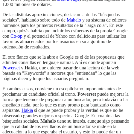
1.000 millones de dólares.
De las distintas aproximaciones, destacan la de las "búsquedas
sociales", hablando sobre todo de
Mahalo
y su sistema de editores
humanos para los primeros resultados de la "larga cola". En este
campo, quizás habría que incluir los esfuerzos de la propia Google
con
Co-op
y el potencial de Yahoo con del.icio.us para utilizar los
favoritos almacenados por los usuarios en su algoritmo de
ordenación de resultados.
El otro flanco que se la abre a Google es el de las propuestas que
admiten consultas en lenguaje natural. Ahí es donde apuntan
Powerset
y
Hakia
, que quieren pasar de una lectura de la web
basada en "Keywords" a motores que "entiendan" lo que las
páginas dicen y lo que los usuarios preguntan.
En ambos casos, conviene un escepticismo importante antes de
proclamar un candidato oficial al trono.
Powerset
puede mejorar la
forma que tenemos de preguntar a un buscador, pero todavía no ha
enseñado nada, por lo que es muy pronto para bautizarlo como
aspirante.
Hakia
sí que se puede probar y la verdad es que no he
observado grandes mejoras respecto a Google. En cuanto a las
búsquedas sociales,
Mahalo
tiene su interés, aunque sigo pensando
que la calidad de los resultados de un buscador se mide en la
adecuación a lo que esperaba el usuario, y esto lo puede dar un