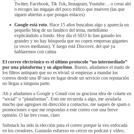
Twitter, Facebook, Tik Tok, Instagram, Youtube… o creas ahí
o recoges las migajas del poco tráfico que mueven (las que
siguen abiertas a que pongas enlaces)
Google está roto
. Hace 15 años buscabas algo y aparecía un
pequeño blog de un fanático del tema, metidísimo
explicándolo a fondo. Hoy día el SEO lo han ganado los
grandes y no hay búsqueda que no copen empresas gigantes
(a veces medianas). Y luego está Discover, del que ya
hablaremos con calma
El correo electrónico es el último protocolo “no intermediado”
por una plataforma y su algoritmo
. Bueno, añadamos el matiz de
los filtros antispam que no es trivial: si empiezas a mandar los
correos desde una IP rara en lugar desde un servicio con reputación
no llegas a ninguna parte.
Ah y añadamos a Google y Gmail con su graciosa idea de colarte en
“social” o “plataformas”. Esto me recuerda a algo, me ayudaría
mucho que agregues mi dirección a contactos, me saques de spam o
promociones o que me respondas a este correo con una breve
opinión. O las tres cosas, claro
Substack ha sido la elección para el correo porque la veo enfocada
en los creadores. Gastarán esfuerzo en crecer en podcast y vídeo,