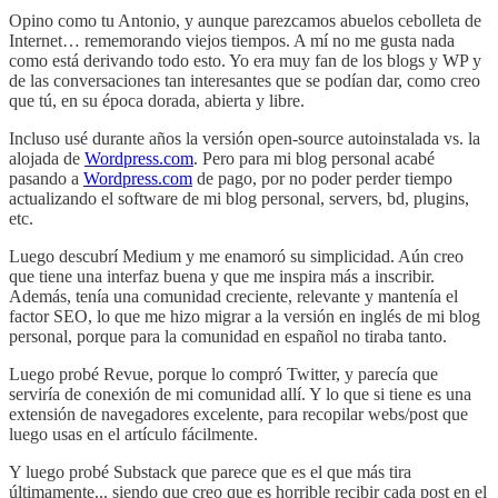
Opino como tu Antonio, y aunque parezcamos abuelos cebolleta de
Internet… rememorando viejos tiempos. A mí no me gusta nada
como está derivando todo esto. Yo era muy fan de los blogs y WP y
de las conversaciones tan interesantes que se podían dar, como creo
que tú, en su época dorada, abierta y libre.
Incluso usé durante años la versión open-source autoinstalada vs. la
alojada de
Wordpress.com
. Pero para mi blog personal acabé
pasando a
Wordpress.com
de pago, por no poder perder tiempo
actualizando el software de mi blog personal, servers, bd, plugins,
etc.
Luego descubrí Medium y me enamoró su simplicidad. Aún creo
que tiene una interfaz buena y que me inspira más a inscribir.
Además, tenía una comunidad creciente, relevante y mantenía el
factor SEO, lo que me hizo migrar a la versión en inglés de mi blog
personal, porque para la comunidad en español no tiraba tanto.
Luego probé Revue, porque lo compró Twitter, y parecía que
serviría de conexión de mi comunidad allí. Y lo que si tiene es una
extensión de navegadores excelente, para recopilar webs/post que
luego usas en el artículo fácilmente.
Y luego probé Substack que parece que es el que más tira
últimamente... siendo que creo que es horrible recibir cada post en el