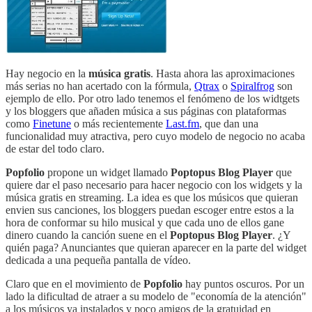
Hay negocio en la
música gratis
. Hasta ahora las aproximaciones
más serias no han acertado con la fórmula,
Qtrax
o
Spiralfrog
son
ejemplo de ello. Por otro lado tenemos el fenómeno de los widtgets
y los bloggers que añaden música a sus páginas con plataformas
como
Finetune
o más recientemente
Last.fm
, que dan una
funcionalidad muy atractiva, pero cuyo modelo de negocio no acaba
de estar del todo claro.
Popfolio
propone un widget llamado
Poptopus Blog Player
que
quiere dar el paso necesario para hacer negocio con los widgets y la
música gratis en streaming. La idea es que los músicos que quieran
envien sus canciones, los bloggers puedan escoger entre estos a la
hora de conformar su hilo musical y que cada uno de ellos gane
dinero cuando la canción suene en el
Poptopus Blog Player
. ¿Y
quién paga? Anunciantes que quieran aparecer en la parte del widget
dedicada a una pequeña pantalla de vídeo.
Claro que en el movimiento de
Popfolio
hay puntos oscuros. Por un
lado la dificultad de atraer a su modelo de "economía de la atención"
a los músicos ya instalados y poco amigos de la gratuidad en