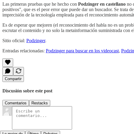
Las primeras pruebas que he hecho con
Podzinger en castellano
no d
positivos", que es el peor error que puede dar un buscador. Se trata 
imprecisión de la tecnología empleada para el reconocimiento automát
Es de esperar que mejoren (el reconocimiento del habla no es un probl
escrutar el contenido y no solo la metainformación suministrada con 
Sitio oficial:
Podzinger
.
Entradas relacionadas:
Podzinger para buscar en los videocast
,
Podzin
Compartir
Discusión sobre este post
Comentarios
Restacks
Lo mejor de
Último
Debates