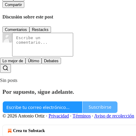
Compartir
Discusión sobre este post
Comentarios
Restacks
Lo mejor de
Último
Debates
Sin posts
Por supuesto, sigue adelante.
Suscribirse
© 2026 Antonio Ortiz
·
Privacidad
∙
Términos
∙
Aviso de recolección
Crea tu Substack