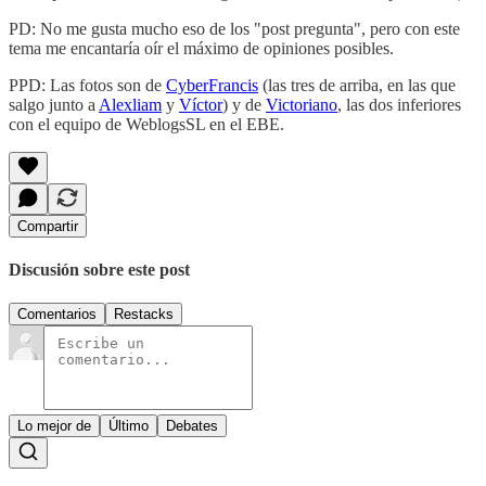
PD: No me gusta mucho eso de los "post pregunta", pero con este
tema me encantaría oír el máximo de opiniones posibles.
PPD: Las fotos son de
CyberFrancis
(las tres de arriba, en las que
salgo junto a
Alexliam
y
Víctor
) y de
Victoriano
, las dos inferiores
con el equipo de WeblogsSL en el EBE.
Compartir
Discusión sobre este post
Comentarios
Restacks
Lo mejor de
Último
Debates