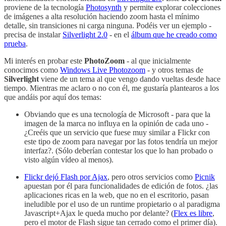
proviene de la tecnología
Photosynth
y permite explorar colecciones
de imágenes a alta resolución haciendo zoom hasta el mínimo
detalle, sin transiciones ni carga ninguna. Podéis ver un ejemplo -
precisa de instalar
Silverlight 2.0
- en el
álbum que he creado como
prueba
.
Mi interés en probar este
PhotoZoom
- al que inicialmente
conocimos como
Windows Live Photozoom
- y otros temas de
Silverlight
viene de un tema al que vengo dando vueltas desde hace
tiempo. Mientras me aclaro o no con él, me gustaría plantearos a los
que andáis por aquí dos temas:
Obviando que es una tecnología de Microsoft - para que la
imagen de la marca no influya en la opinión de cada uno -
¿Creéis que un servicio que fuese muy similar a Flickr con
este tipo de zoom para navegar por las fotos tendría un mejor
interfaz?. (Sólo deberían contestar los que lo han probado o
visto algún vídeo al menos).
Flickr dejó Flash por Ajax
, pero otros servicios como
Picnik
apuestan por él para funcionalidades de edición de fotos. ¿las
aplicaciones ricas en la web, que no en el escritorio, pasan
ineludible por el uso de un runtime propietario o al paradigma
Javascript+Ajax le queda mucho por delante? (
Flex es libre
,
pero el motor de Flash sigue tan cerrado como el primer día).