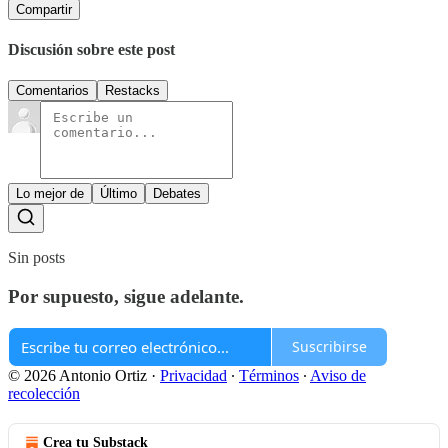
Compartir
Discusión sobre este post
Comentarios
Restacks
Lo mejor de
Último
Debates
Sin posts
Por supuesto, sigue adelante.
Suscribirse
© 2026 Antonio Ortiz
·
Privacidad
∙
Términos
∙
Aviso de
recolección
Crea tu Substack