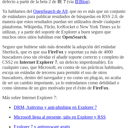
defecto a partir de la beta 2 de
IE 7
(vía
IEBlog
).
Ya hablamos del
OpenSearch de A9
, que no es más que un conjunto
de estándares para publicar resultados de búsquedas en RSS 2.0, de
manera que estos resultados puedan ser utilizados desde cualquier
plataforma. Wikipedia, Flickr, IceRocket o New York Times ya lo
utilizan, y a partir del soporte de Explorer a buen seguro que
muchos otros sitios habilitan este
OpenSearch
.
Seguro que hubiese sido más deseable la adopción del estándar
Sherlock, que es que usa
FireFox
y soportan ya más de 4000
buscadores (eso sin olvidar el añadir soporte correcto y completo de
CSS2 en
Internet Explorer 7
, un defecto imperdonable). En
cualquier caso, que Microsoft, en contra de sus prácticas habituales,
escoja un estándar de terceros para permitir el uso de otros
buscadores, dentro del navegador y no como un plug-in, no acaba
de ser un cambio importante, ya lo entendamos como debilidad o
como síntoma de un giro motivado por el éxito de
FireFox
.
Más sobre Internet Explorer 7:
DRM, Antivirus y anti-phishing en Explorer 7
Microsoft llega al presente, tabs en Explorer y RSS
Explorer 7 y antispyware gratis