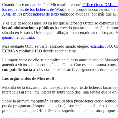
Cuando hace un par de años Microsoft presentó
Office Open XML co
los esquemas de los ficheros de Word
), sino porque la conversión de 
XML en los procesadores de texto
tampoco ayudaba, por más que Micr
Y es que desde los años 90 en los que Microsoft Office se convirtió en
las administraciones públicas
ha crecido gracias a la presión de nu
situado en Estados Unidos y por dibujar un escenario aterrador para
ganaron el contrato
.
Más adelante ODF se vería reforzado siendo elegido
estándar ISO
. C
ECMA y mañana ISO
decide sobre el tema.
La importancia de ello se ejemplica en el caso antes citado de Massac
auténtica victoria de la compañía de Gates. Con este panorama, con
compatible hacia atrás
, con todos los archivos generados durante lo
Los argumentos de Microsoft
Más allá de la discusión técnica (sobre el soporte de ficheros binarios)
referencias al final, me interesan sobre todo dos: una señala que la
Sobre la primera mi opinión es que, si bien puede tener cierto sentid
pueda programar el soporte de todos (si son realmente abiertos), son ú
preocupada: aunque Office 2007 es superior a cualquier otra propuesta