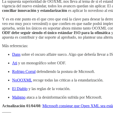
La supuesta superioridad de OOXML nos lleva al tema de si el estanda
vigencia del nuevo estándar, todos los avances quedan sin aplicar. El
conciliar innovación y estandarización
es aplicar lo novedoso al est
Y es en este punto en el que creo que está la clave para desear la d
veo eso muy poco verosímil) o que confien en que nadie podrá imple
aprueba, serán los únicos en soportar ahora mismo tanto OOXML como
ODF debe seguir siendo el único estándar ISO para la ofimática
y
apuesta es contribuir y dar soporte al aprobado, no plantear una alte
Más referencias:
Dans
sobre el oscuro affaire sueco. Algo que debería llevar a I
Ati
y un monográfico sobre ODF.
Rofrigo Corral
defendiendo la postura de Microsoft.
NoOOXML
recoge todas las criticas a la estandarización.
El Diablo
y las reglas de la votación.
Maligno
ataca a la desinformación sufrida por Microsoft.
Actualización 01/04/08
:
Microsoft consigue que Open XML sea está