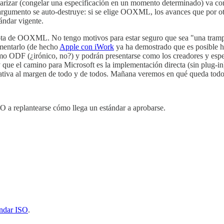
rizar (congelar una especificación en un momento determinado) va cont
 argumento se auto-destruye: si se elige OOXML, los avances que por ot
ándar vigente.
errota de OOXML. No tengo motivos para estar seguro que sea "una tramp
mentarlo (de hecho
Apple con iWork
ya ha demostrado que es posible ha
 ODF (¿irónico, no?) y podrán presentarse como los creadores y espec
 que el camino para Microsoft es la implementación directa (sin plug-in) 
rnativa al margen de todo y de todos. Mañana veremos en qué queda todo
SO a replantearse cómo llega un estándar a aprobarse.
ndar ISO
.