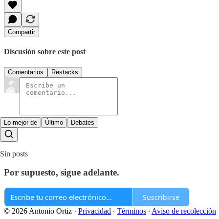
Compartir
Discusión sobre este post
Comentarios
Restacks
Lo mejor de
Último
Debates
Sin posts
Por supuesto, sigue adelante.
Suscribirse
© 2026 Antonio Ortiz
·
Privacidad
∙
Términos
∙
Aviso de recolección