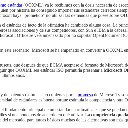
mo estándar
(OOXML) ya lo recibimos con la dosis necesaria de escep
quien por historia ha conseguido imponer sus estándares cerrados siempre
osoft haya "prometido" no utilizar las demandas que posee sobre
OO
 el estándar de facto de la ofimática ha cambiado alguna cosa. La princ
merosas asociaciones y de sus competidores, con Sun e IBM a la cabeza.
 Microsoft: Office se veía amenazado por no soportar OpenDocument (O
on este escenario, Microsoft se ha empeñado en convertir a OOXML en u
husetts, que después de que ECMA aceptase el formato de Microsoft, dec
seguir que OOXML sea estándar ISO permitiría presentar a
Microsoft Of
s últimos años.
 y de patentes (sobre las no cubiertas por la
promesa
de Microsoft y sob
 diversidad de estándares es buena porque estimula la competencia y ot
o, el fundamento principal de un estándar en ofimática es que se puedan
tiles si nos ponemos de acuerdo en qué utilizar. La
competencia queda 
 del mercado, para tareas básicas muchas de las alternativas son más qu