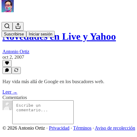
Novedades en Live y Yahoo
Suscribirse
Iniciar sesión
Antonio Ortiz
oct 2, 2007
Hay vida más allá de Google en los buscadores web.
Leer →
Comentarios
© 2026 Antonio Ortiz
·
Privacidad
∙
Términos
∙
Aviso de recolección