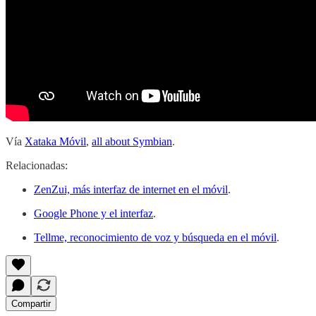
Vía
Xataka Móvil
,
all about Symbian
.
Relacionadas:
ZenZui, más interfaz de internet en el móvil
.
Google Phone y el interfaz
.
Tellme, reconocimiento de voz y búsqueda en el móvil
.
Compartir