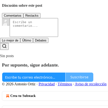
Discusión sobre este post
Comentarios
Restacks
Lo mejor de
Último
Debates
Sin posts
Por supuesto, sigue adelante.
Suscribirse
© 2026 Antonio Ortiz
·
Privacidad
∙
Términos
∙
Aviso de recolección
Crea tu Substack