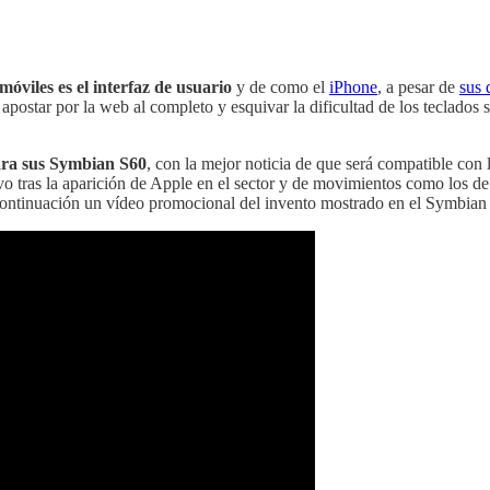
móviles es el interfaz de usuario
y de como el
iPhone
, a pesar de
sus 
, apostar por la web al completo y esquivar la dificultad de los teclados
para sus Symbian S60
, con la mejor noticia de que será compatible con l
vo tras la aparición de Apple en el sector y de movimientos como los d
 continuación un vídeo promocional del invento mostrado en el Symbi