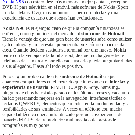
Nokia N95
con esteroides: más memoria, mejor pantalla, receptor
DVB-H para televisión en el móvil, más software de Nokia (Sport
Tracker, Maps, Ovi), más autonomía... pero un interfaz y una
experiencia de usuario que apenas han evolucionado.
Nokia N96
es el ejemplo claro de que la compañía finlandesa se
enfrenta, como gran líder del mercado, al
síndrome de Hotmail
.
Tiene la ventaja de que una gran base de usuarios sabe como utilizar
sy tecnología y no necesita aprender otra vez cómo se hace cada
cosa. Cuando deciden sustituir su terminal por uno nuevo,
Nokia
parte con la ventaja de la familiaridad, de que mucha gente tiene
teléfonos de su marca y por ello cada usuario puede preguntar dudas
a sus allegados. Hasta ahí todo es positivo.
Pero el gran problema de este
síndrome de Hotmail
es que
aparecen competidores en el mercado que innovan en el
interfaz y
experiencia de usuario
. RIM, HTC, Apple, Sony, Samsung...
ninguno de ellos ha estado parado en los últimos meses y cada uno
ha ido presentando mejoras en la navegación, interfaces táctiles o
teclados QWERTY, elementos que inciden en la productividad y las
posibilidades de sus terminales. A veces un teléfono con mucha
capacidad técnica queda infrautilizado porque la experiencia de
usuario del GPS, del reproductor multimedia o del gestor de
fotografías es muy pobre.