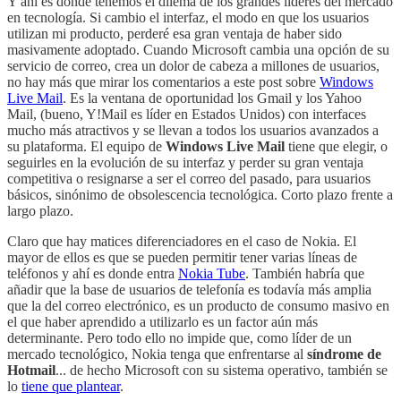
Y ahí es donde tenemos el dilema de los grandes líderes del mercado
en tecnología. Si cambio el interfaz, el modo en que los usuarios
utilizan mi producto, perderé esa gran ventaja de haber sido
masivamente adoptado. Cuando Microsoft cambia una opción de su
servicio de correo, crea un dolor de cabeza a millones de usuarios,
no hay más que mirar los comentarios a este post sobre
Windows
Live Mail
. Es la ventana de oportunidad los Gmail y los Yahoo
Mail, (bueno, Y!Mail es líder en Estados Unidos) con interfaces
mucho más atractivos y se llevan a todos los usuarios avanzados a
su plataforma. El equipo de
Windows Live Mail
tiene que elegir, o
seguirles en la evolución de su interfaz y perder su gran ventaja
competitiva o resignarse a ser el correo del pasado, para usuarios
básicos, sinónimo de obsolescencia tecnológica. Corto plazo frente a
largo plazo.
Claro que hay matices diferenciadores en el caso de Nokia. El
mayor de ellos es que se pueden permitir tener varias líneas de
teléfonos y ahí es donde entra
Nokia Tube
. También habría que
añadir que la base de usuarios de telefonía es todavía más amplia
que la del correo electrónico, es un producto de consumo masivo en
el que haber aprendido a utilizarlo es un factor aún más
determinante. Pero todo ello no impide que, como líder de un
mercado tecnológico, Nokia tenga que enfrentarse al
síndrome de
Hotmail
... de hecho Microsoft con su sistema operativo, también se
lo
tiene que plantear
.