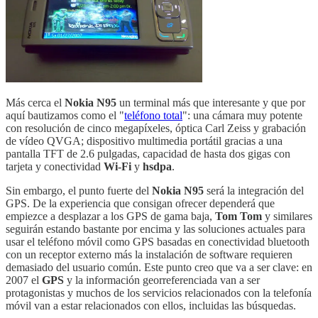
Más cerca el
Nokia N95
un terminal más que interesante y que por
aquí bautizamos como el "
teléfono total
": una cámara muy potente
con resolución de cinco megapíxeles, óptica Carl Zeiss y grabación
de vídeo QVGA; dispositivo multimedia portátil gracias a una
pantalla TFT de 2.6 pulgadas, capacidad de hasta dos gigas con
tarjeta y conectividad
Wi-Fi
y
hsdpa
.
Sin embargo, el punto fuerte del
Nokia N95
será la integración del
GPS. De la experiencia que consigan ofrecer dependerá que
empiezce a desplazar a los GPS de gama baja,
Tom Tom
y similares
seguirán estando bastante por encima y las soluciones actuales para
usar el teléfono móvil como GPS basadas en conectividad bluetooth
con un receptor externo más la instalación de software requieren
demasiado del usuario común. Este punto creo que va a ser clave: en
2007 el
GPS
y la información georreferenciada van a ser
protagonistas y muchos de los servicios relacionados con la telefonía
móvil van a estar relacionados con ellos, incluidas las búsquedas.