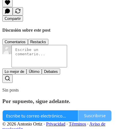
Compartir
Discusión sobre este post
Comentarios
Restacks
Lo mejor de
Último
Debates
Sin posts
Por supuesto, sigue adelante.
Suscribirse
© 2026 Antonio Ortiz
·
Privacidad
∙
Términos
∙
Aviso de