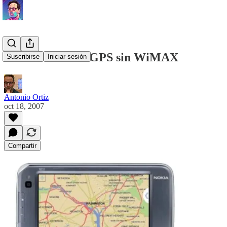
Nokia N810 con GPS sin WiMAX
Suscribirse
Iniciar sesión
Antonio Ortiz
oct 18, 2007
Compartir