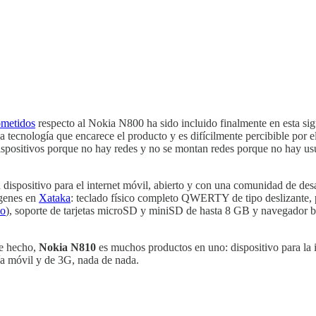
ometidos
respecto al Nokia N800 ha sido incluido finalmente en esta sigu
 tecnología que encarece el producto y es difícilmente percibible por
dispositivos porque no hay redes y no se montan redes porque no hay u
 dispositivo para el internet móvil, abierto y con una comunidad de des
ágenes en
Xataka
: teclado físico completo QWERTY de tipo deslizante, 
mo
), soporte de tarjetas microSD y miniSD de hasta 8 GB y navegador ba
e hecho,
Nokia N810
es muchos productos en uno: dispositivo para la 
nía móvil y de 3G, nada de nada.