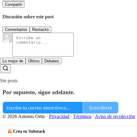
Compartir
Discusión sobre este post
Comentarios
Restacks
Lo mejor de
Último
Debates
Sin posts
Por supuesto, sigue adelante.
Suscribirse
© 2026 Antonio Ortiz
·
Privacidad
∙
Términos
∙
Aviso de recolección
Crea tu Substack