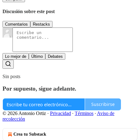
Discusión sobre este post
Comentarios
Restacks
Lo mejor de
Último
Debates
Sin posts
Por supuesto, sigue adelante.
Suscribirse
© 2026 Antonio Ortiz
·
Privacidad
∙
Términos
∙
Aviso de
recolección
Crea tu Substack