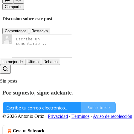
Compartir
Discusión sobre este post
Comentarios
Restacks
Lo mejor de
Último
Debates
Sin posts
Por supuesto, sigue adelante.
Suscribirse
© 2026 Antonio Ortiz
·
Privacidad
∙
Términos
∙
Aviso de recolección
Crea tu Substack