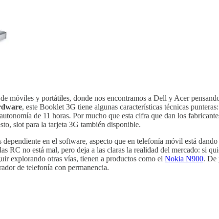
de móviles y portátiles, donde nos encontramos a Dell y Acer pensando
ardware
, este Booklet 3G tiene algunas características técnicas puntera
 autonomía de 11 horas. Por mucho que esta cifra que dan los fabricant
o, slot para la tarjeta 3G también disponible.
dependiente en el software, aspecto que en telefonía móvil está dand
s RC no está mal, pero deja a las claras la realidad del mercado: si qu
ir explorando otras vías, tienen a productos como el
Nokia N900
. De 
erador de telefonía con permanencia.