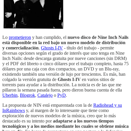
Lo
prometieron
y han cumplido, el
nuevo disco de Nine Inch Nails
está disponible en la red bajo un nuevo modelo de distribución
y comercialización
.
Ghosts I-IV
- título del trabajo - permite
diversas opciones según el grado de interés que uno tenga en Nine
Inch Nails: desde descarga gratuita por nueve canciones (sin DRM)
y el PDF del libreto o cinco dólares por el trabajo completo, hasta 75
dólares por una caja con dos compactos, un DVD y un Blu-ray,
existiendo también una versión de lujo por trescientos. Es más, han
colgado la versión gratuita de
Ghosts I-IV
en varios sitios de
torrents para ayudar a la distribución. La noticia es de las que me
pillaron la semana pasada fuera, pero dieron buena cuenta de ella
Uberbin
,
Blogrok
,
Catalejo
o
PyD
.
La propuesta de NIN está emparentada con la de
Radiohead y su
InRainbows
y, al margen de lo interesante que tiene como
exploración de nuevos modelos de la música, creo que lo más
destacado es su intento por
adaptarse a los nuevos tiempos
tecnológicos y a los medios mediante los cuales se obtiene música