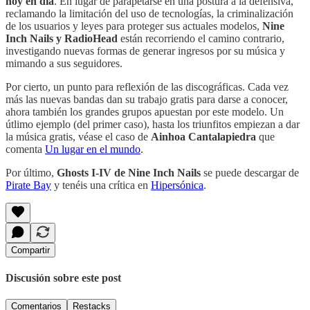
hoy en día
. En lugar de parapetarse en una postura a la defensiva,
reclamando la limitación del uso de tecnologías, la criminalización
de los usuarios y leyes para proteger sus actuales modelos,
Nine
Inch Nails y RadioHead
están recorriendo el camino contrario,
investigando nuevas formas de generar ingresos por su música y
mimando a sus seguidores.
Por cierto, un punto para reflexión de las discográficas. Cada vez
más las nuevas bandas dan su trabajo gratis para darse a conocer,
ahora también los grandes grupos apuestan por este modelo. Un
útlimo ejemplo (del primer caso), hasta los triunfitos empiezan a dar
la música gratis, véase el caso de
Ainhoa Cantalapiedra
que
comenta
Un lugar en el mundo
.
Por último,
Ghosts I-IV de Nine Inch Nails
se puede descargar de
Pirate Bay
y tenéis una crítica en
Hipersónica
.
Compartir
Discusión sobre este post
Comentarios
Restacks