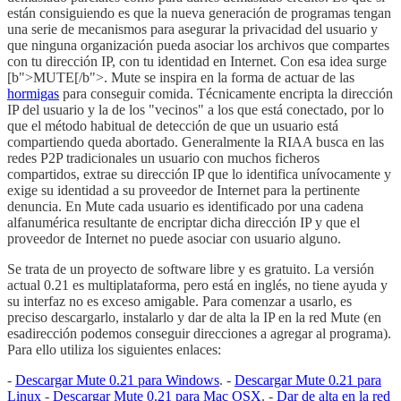
están consiguiendo es que la nueva generación de programas tengan
una serie de mecanismos para asegurar la privacidad del usuario y
que ninguna organización pueda asociar los archivos que compartes
con tu dirección IP, con tu identidad en Internet. Con esa idea surge
[b">MUTE[/b">. Mute se inspira en la forma de actuar de las
hormigas
para conseguir comida. Técnicamente encripta la dirección
IP del usuario y la de los "vecinos" a los que está conectado, por lo
que el método habitual de detección de que un usuario está
compartiendo queda abortado. Generalmente la RIAA busca en las
redes P2P tradicionales un usuario con muchos ficheros
compartidos, extrae su dirección IP que lo identifica unívocamente y
exige su identidad a su proveedor de Internet para la pertinente
denuncia. En Mute cada usuario es identificado por una cadena
alfanumérica resultante de encriptar dicha dirección IP y que el
proveedor de Internet no puede asociar con usuario alguno.
Se trata de un proyecto de software libre y es gratuito. La versión
actual 0.21 es multiplataforma, pero está en inglés, no tiene ayuda y
su interfaz no es exceso amigable. Para comenzar a usarlo, es
preciso descargarlo, instalarlo y dar de alta la IP en la red Mute (en
esadirección podemos conseguir direcciones a agregar al programa).
Para ello utiliza los siguientes enlaces:
-
Descargar Mute 0.21 para Windows
. -
Descargar Mute 0.21 para
Linux
-
Descargar Mute 0.21 para Mac OSX
. -
Dar de alta en la red