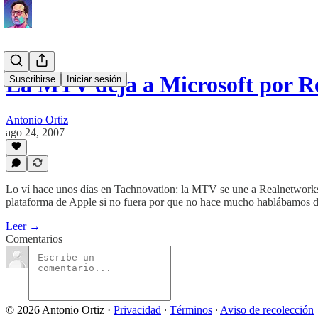
La MTV deja a Microsoft por R
Suscribirse
Iniciar sesión
Antonio Ortiz
ago 24, 2007
Lo ví hace unos días en Tachnovation: la MTV se une a Realnetworks y 
plataforma de Apple si no fuera por que no hace mucho hablábamos 
Leer →
Comentarios
© 2026 Antonio Ortiz
·
Privacidad
∙
Términos
∙
Aviso de recolección