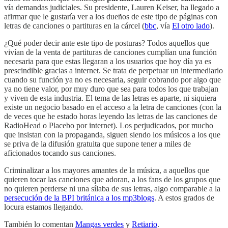
vía demandas judiciales. Su presidente, Lauren Keiser, ha llegado a
afirmar que le gustaría ver a los dueños de este tipo de páginas con
letras de canciones o partituras en la cárcel (
bbc
, vía
El otro lado
).
¿Qué poder decir ante este tipo de posturas? Todos aquellos que
vivían de la venta de partituras de canciones cumplían una función
necesaria para que estas llegaran a los usuarios que hoy día ya es
prescindible gracias a internet. Se trata de perpetuar un intermediario
cuando su función ya no es necesaria, seguir cobrando por algo que
ya no tiene valor, por muy duro que sea para todos los que trabajan
y viven de esta industria. El tema de las letras es aparte, ni siquiera
existe un negocio basado en el acceso a la letra de canciones (con la
de veces que he estado horas leyendo las letras de las canciones de
RadioHead o Placebo por internet). Los perjudicados, por mucho
que insistan con la propaganda, siguen siendo los músicos a los que
se priva de la difusión gratuita que supone tener a miles de
aficionados tocando sus canciones.
Criminalizar a los mayores amantes de la música, a aquellos que
quieren tocar las canciones que adoran, a los fans de los grupos que
no quieren perderse ni una sílaba de sus letras, algo comparable a la
persecución de la BPI británica a los mp3blogs
. A estos grados de
locura estamos llegando.
También lo comentan
Mangas verdes
y
Retiario
.