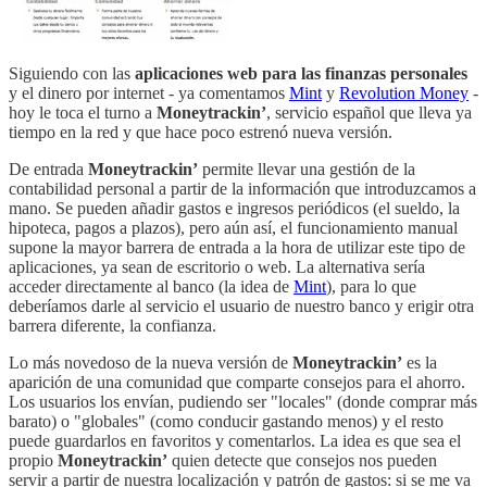
Siguiendo con las
aplicaciones web para las finanzas personales
y el dinero por internet - ya comentamos
Mint
y
Revolution Money
-
hoy le toca el turno a
Moneytrackin’
, servicio español que lleva ya
tiempo en la red y que hace poco estrenó nueva versión.
De entrada
Moneytrackin’
permite llevar una gestión de la
contabilidad personal a partir de la información que introduzcamos a
mano. Se pueden añadir gastos e ingresos periódicos (el sueldo, la
hipoteca, pagos a plazos), pero aún así, el funcionamiento manual
supone la mayor barrera de entrada a la hora de utilizar este tipo de
aplicaciones, ya sean de escritorio o web. La alternativa sería
acceder directamente al banco (la idea de
Mint
), para lo que
deberíamos darle al servicio el usuario de nuestro banco y erigir otra
barrera diferente, la confianza.
Lo más novedoso de la nueva versión de
Moneytrackin’
es la
aparición de una comunidad que comparte consejos para el ahorro.
Los usuarios los envían, pudiendo ser "locales" (donde comprar más
barato) o "globales" (como conducir gastando menos) y el resto
puede guardarlos en favoritos y comentarlos. La idea es que sea el
propio
Moneytrackin’
quien detecte que consejos nos pueden
servir a partir de nuestra localización y patrón de gastos: si se me va