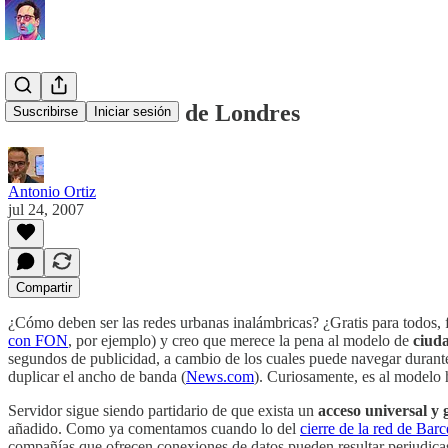
El modelo Wi-Fi de Londres
Suscribirse
Iniciar sesión
Antonio Ortiz
jul 24, 2007
Compartir
¿Cómo deben ser las redes urbanas inalámbricas? ¿Gratis para todos, f
con FON
, por ejemplo) y creo que merece la pena al modelo de
ciud
segundos de publicidad, a cambio de los cuales puede navegar durante 
duplicar el ancho de banda (
News.com
). Curiosamente, es al modelo 
Servidor sigue siendo partidario de que exista un
acceso universal y 
añadido. Como ya comentamos cuando lo del
cierre de la red de Ba
compañías que ofrecen conexiones de datos pueden resultar perjudicas