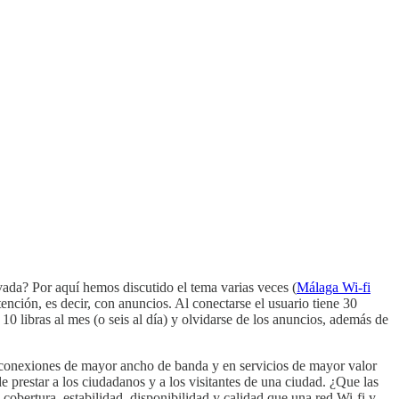
vada? Por aquí hemos discutido el tema varias veces (
Málaga Wi-fi
tención, es decir, con anuncios. Al conectarse el usuario tiene 30
0 libras al mes (o seis al día) y olvidarse de los anuncios, además de
n conexiones de mayor ancho de banda y en servicios de mayor valor
e prestar a los ciudadanos y a los visitantes de una ciudad. ¿Que las
obertura, estabilidad, disponibilidad y calidad que una red Wi-fi y