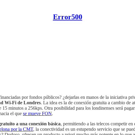
Error500
inanciadas por fondos públicos? ¿dejarlas en manos de la iniciativa pri
ad Wi-Fi de Londres
. La idea es la de conexión gratuita a cambio de a
15 minutos a 256kps. Otra posibilidad para los londinenses será pagar 1
hacia el que
se mueve FON
.
gratuito a una conexión básica
, permitiendo a las telecos competir e
rcelona por la CMT
, la conectividad es un estupendo servicio que se pued
? Dudoso, ofrecen un producto a priori mucho más potente en lo que a c