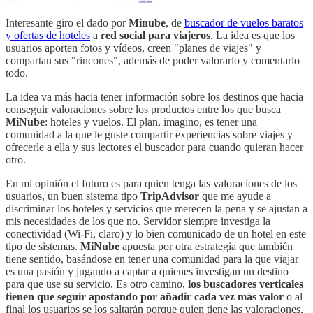
Interesante giro el dado por
Minube
, de
buscador de vuelos baratos
y ofertas de hoteles
a
red social para viajeros
. La idea es que los
usuarios aporten fotos y vídeos, creen "planes de viajes" y
compartan sus "rincones", además de poder valorarlo y comentarlo
todo.
La idea va más hacia tener información sobre los destinos que hacia
conseguir valoraciones sobre los productos entre los que busca
MiNube
: hoteles y vuelos. El plan, imagino, es tener una
comunidad a la que le guste compartir experiencias sobre viajes y
ofrecerle a ella y sus lectores el buscador para cuando quieran hacer
otro.
En mi opinión el futuro es para quien tenga las valoraciones de los
usuarios, un buen sistema tipo
TripAdvisor
que me ayude a
discriminar los hoteles y servicios que merecen la pena y se ajustan a
mis necesidades de los que no. Servidor siempre investiga la
conectividad (Wi-Fi, claro) y lo bien comunicado de un hotel en este
tipo de sistemas.
MiNube
apuesta por otra estrategia que también
tiene sentido, basándose en tener una comunidad para la que viajar
es una pasión y jugando a captar a quienes investigan un destino
para que use su servicio. Es otro camino,
los buscadores verticales
tienen que seguir apostando por añadir cada vez más valor
o al
final los usuarios se los saltarán porque quien tiene las valoraciones,