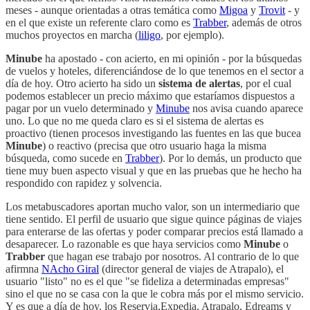
meses - aunque orientadas a otras temática como
Migoa
y
Trovit
- y
en el que existe un referente claro como es
Trabber
, además de otros
muchos proyectos en marcha (
liligo
, por ejemplo).
Minube
ha apostado - con acierto, en mi opinión - por la búsquedas
de vuelos y hoteles, diferenciándose de lo que tenemos en el sector a
día de hoy. Otro acierto ha sido un
sistema de alertas
, por el cual
podemos establecer un precio máximo que estaríamos dispuestos a
pagar por un vuelo determinado y
Minube
nos avisa cuando aparece
uno. Lo que no me queda claro es si el sistema de alertas es
proactivo (tienen procesos investigando las fuentes en las que bucea
Minube
) o reactivo (precisa que otro usuario haga la misma
búsqueda, como sucede en
Trabber
). Por lo demás, un producto que
tiene muy buen aspecto visual y que en las pruebas que he hecho ha
respondido con rapidez y solvencia.
Los metabuscadores aportan mucho valor, son un intermediario que
tiene sentido. El perfil de usuario que sigue quince páginas de viajes
para enterarse de las ofertas y poder comparar precios está llamado a
desaparecer. Lo razonable es que haya servicios como
Minube
o
Trabber
que hagan ese trabajo por nosotros. Al contrario de lo que
afirmna
NAcho Giral
(director general de viajes de Atrapalo), el
usuario "listo" no es el que "se fideliza a determinadas empresas"
sino el que no se casa con la que le cobra más por el mismo servicio.
Y es que a día de hoy, los Reservia,Expedia, Atrapalo, Edreams y